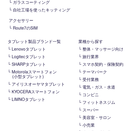
ガラスコーティング
自社工場を使ったキッティング
アクセサリー
Route7のSIM
タブレット製品ブランド一覧
業種から探す
Lenovoタブレット
整体・マッサージ向け
Logitecタブレット
旅行業界
SHARPタブレット
スマホ契約・保険契約
Motorolaスマートフォン
テーマパーク
(小型タブレット)
受付業務
アイリスオーヤマタブレット
電気・ガス・水道
KYOCERAスマートフォン
コンビニ
LIMNOタブレット
フィットネスジム
スーパー
美容室・サロン
小売業