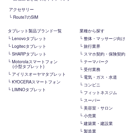
アクセサリー
Route7のSIM
タブレット製品ブランド一覧
業種から探す
Lenovoタブレット
整体・マッサージ向け
Logitecタブレット
旅行業界
SHARPタブレット
スマホ契約・保険契約
Motorolaスマートフォン
テーマパーク
(小型タブレット)
受付業務
アイリスオーヤマタブレット
電気・ガス・水道
KYOCERAスマートフォン
コンビニ
LIMNOタブレット
フィットネスジム
スーパー
美容室・サロン
小売業
建築業・建設業
製造業