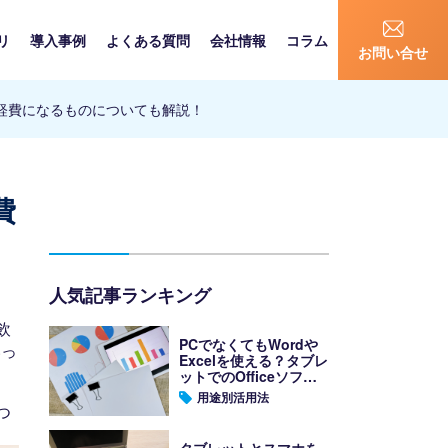
リ
導入事例
よくある質問
会社情報
コラム
お問い合せ
経費になるものについても解説！
費
人気記事ランキング
飲
PCでなくてもWordや
いっ
Excelを使える？タブレ
ットでのOfficeソフト
の使い方
用途別活用法
つ
タブレットとスマホを