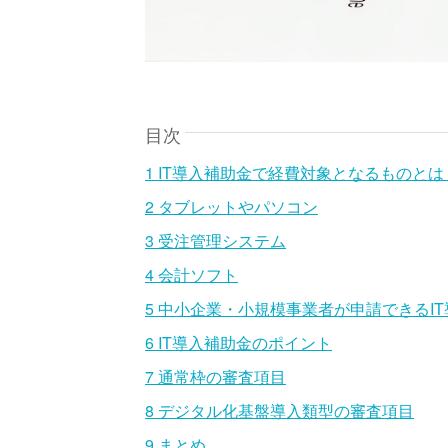
目次
1
IT導入補助金で経費対象となるものとは
2
タブレットやパソコン
3
受注管理システム
4
会計ソフト
5
中小企業・小規模事業者が申請できるI
6
IT導入補助金のポイント
7
通常枠の審査項目
8
デジタル化基盤導入類型の審査項目
9
まとめ