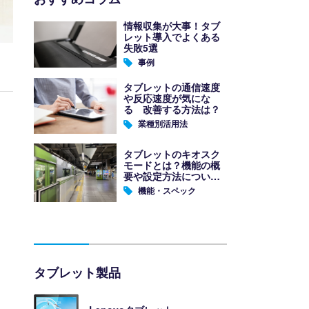
情報収集が大事！タブ
レット導入でよくある
失敗5選
事例
タブレットの通信速度
や反応速度が気にな
る 改善する方法は？
業種別活用法
タブレットのキオスク
モードとは？機能の概
要や設定方法について
解説
機能・スペック
タブレット製品