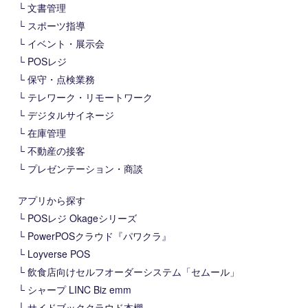
文書管理
スポーツ指導
イベント・展示会
POSレジ
保守・点検業務
テレワーク・リモートワーク
デジタルサイネージ
在庫管理
不動産の接客
プレゼンテーション・商談
アプリから探す
POSレジ Okageシリーズ
PowerPOSクラウド『パワクラ』
Loyverse POS
飲食店向けセルフオーダーシステム「セムール」
シャープ LINC Biz emm
サイドブッククラウド本棚