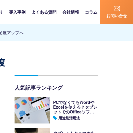
リ
導入事例
よくある質問
会社情報
コラム
お問い合せ
足度アップへ
度
人気記事ランキング
PCでなくてもWordや
Excelを使える？タブレ
ットでのOfficeソフト
の使い方
用途別活用法
タブレットとスマホを