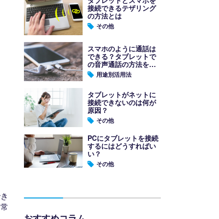
接続できるテザリング
の方法とは
その他
スマホのように通話は
できる？タブレットで
の音声通話の方法を紹
介！
用途別活用法
タブレットがネットに
接続できないのは何が
原因？
その他
PCにタブレットを接続
するにはどうすればい
い？
その他
でき
日常
おすすめコラム