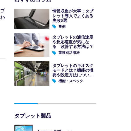
タブ
情報収集が大事！タブ
レット導入でよくある
をわ
失敗5選
事例
タブレットの通信速度
や反応速度が気にな
る 改善する方法は？
業種別活用法
タブレットのキオスク
モードとは？機能の概
要や設定方法について
解説
機能・スペック
タブレット製品